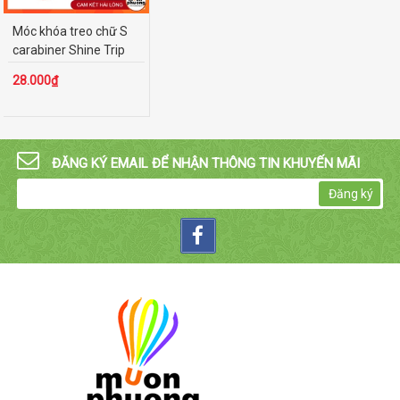
Dụng cụ trữ & lọc nước
Móc khóa treo chữ S
Đồ dùng uống trà & cà phê
carabiner Shine Trip
hợp ki...
Lều & vật dụng
28.000₫
Đèn lồng
Bếp cắm trại
Ghế di động
ĐĂNG KÝ EMAIL ĐỂ NHẬN THÔNG TIN KHUYẾN MÃI
Đèn trang trí
Đăng ký
Thiết bị bơi lặn
Bàn ghế xếp
Sinh tồn - Hỗ trợ đa năng
Phụ kiện ô tô - xe máy
Thiết bị điện - điện tử khác
Đồ đựng tiện ích khác
Tấm trải - Đệm nằm
Túi ví cá nhân