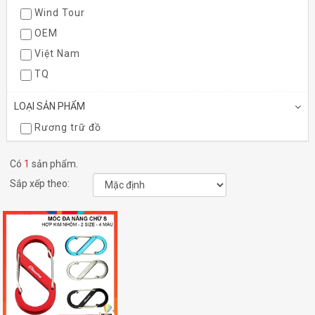
Wind Tour
OEM
Việt Nam
TQ
LOẠI SẢN PHẨM
Rương trữ đồ
Túi xách du lịch
Có
1
sản phẩm.
chén bát
Sắp xếp theo:
Hộp kim chỉ may vá
khay kệ chén bát
cọc lều
võng
Vệ sinh
Phụ kiện khác
Dụng cụ nấu nướng