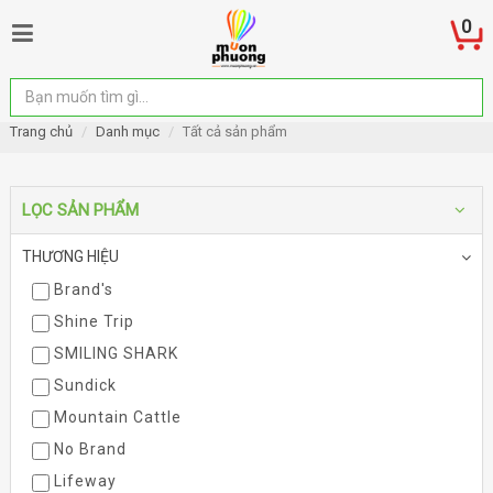
0
Trang chủ
Danh mục
Tất cả sản phẩm
LỌC SẢN PHẨM
THƯƠNG HIỆU
Brand's
Shine Trip
SMILING SHARK
Sundick
Mountain Cattle
No Brand
Lifeway