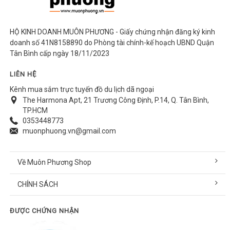
Y tế - Cứu thương
Võng - Túi ngủ - Gối
HỘ KINH DOANH MUÔN PHƯƠNG - Giấy chứng nhận đăng ký kinh
Đèn xách tay - Di động
doanh số 41N8158890 do Phòng tài chính-kế hoạch UBND Quận
Balo - Túi xách
Tân Bình cấp ngày 18/11/2023
Quạt - Sấy - Sưởi
LIÊN HỆ
Lều - Tăng - Bạt che
Kênh mua sắm trực tuyến đồ du lịch dã ngoại
Dụng cụ ăn uống - đựng thực phẩm
The Harmona Apt, 21 Trương Công Định, P.14, Q. Tân Bình,
Nồi - Bếp - Phụ kiện nấu
TP.HCM
0353448773
Phụ kiện dã ngoại
muonphuong.vn@gmail.com
Đèn chiếu sáng và trang trí
Thuyền - ván SUP
Về Muôn Phương Shop
KHOẢNG GIÁ
CHÍNH SÁCH
Dưới 50.000₫
50.000₫ - 100.000₫
ĐƯỢC CHỨNG NHẬN
100.000₫ - 200.000₫