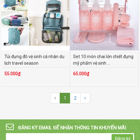
Túi đựng đồ vệ sinh cá nhân du
Set 10 món chai lớn chiết đựng
lịch travel season
mỹ phẩm vệ sinh ...
55.000₫
65.000₫
1
2
ĐĂNG KÝ EMAIL ĐỂ NHẬN THÔNG TIN KHUYẾN MÃI
Đăng ký