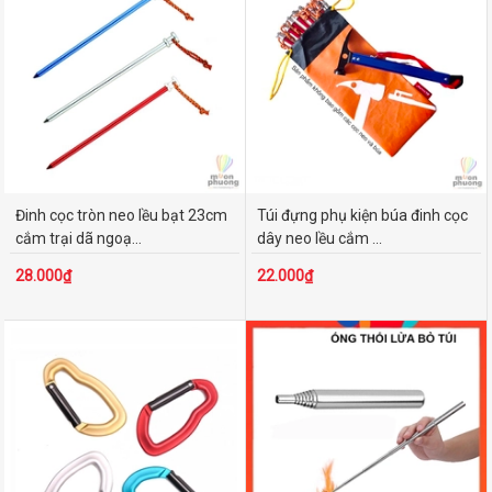
Đinh cọc tròn neo lều bạt 23cm
Túi đựng phụ kiện búa đinh cọc
cắm trại dã ngoạ...
dây neo lều cắm ...
28.000₫
22.000₫