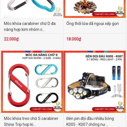
Móc khóa carabiner chữ D đa
Ống thổi lửa dã ngoại xếp gọn
năng hợp kim nhôm c...
22.000₫
18.000₫
Móc khóa treo chữ S carabiner
Đèn pin đội đầu nhiều bóng
Shine Trip hợp ki...
K005 - K007 chống nư...