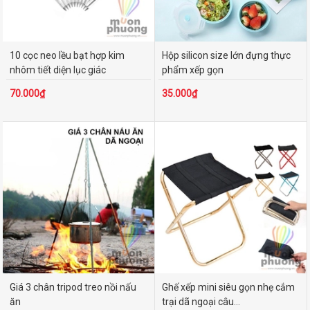
10 cọc neo lều bạt hợp kim
Hộp silicon size lớn đựng thực
nhôm tiết diện lục giác
phẩm xếp gọn
70.000₫
35.000₫
Giá 3 chân tripod treo nồi nấu
Ghế xếp mini siêu gọn nhẹ cắm
ăn
trại dã ngoại câu...