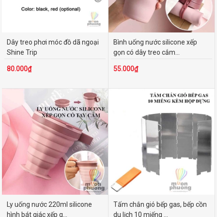
Dây treo phơi móc đồ dã ngoại
Bình uống nước silicone xếp
Shine Trip
gọn có dây treo cắm...
80.000₫
55.000₫
Ly uống nước 220ml silicone
Tấm chắn gió bếp gas, bếp cồn
hình bát giác xếp g...
du lịch 10 miếng ...