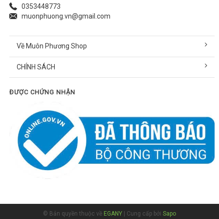
0353448773
muonphuong.vn@gmail.com
Về Muôn Phương Shop
CHÍNH SÁCH
ĐƯỢC CHỨNG NHẬN
© Bản quyền thuộc về
EGANY
| Cung cấp bởi
Sapo