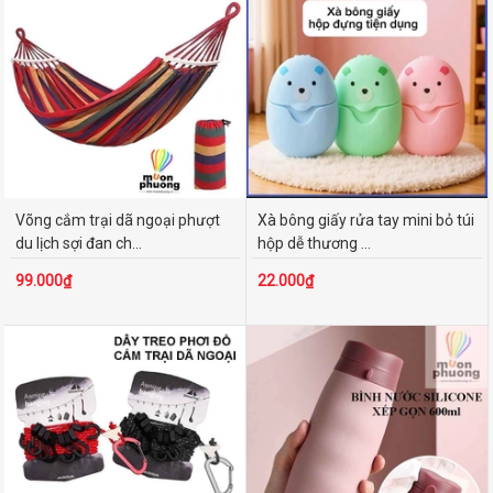
200.000₫ - 500.000₫
Trên 500.000₫
Võng cắm trại dã ngoại phượt
Xà bông giấy rửa tay mini bỏ túi
du lịch sợi đan ch...
hộp dễ thương ...
99.000₫
22.000₫