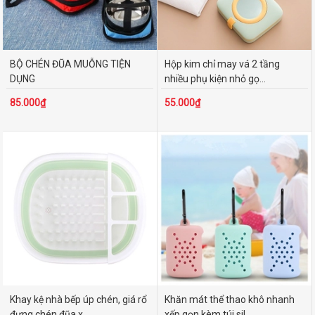
Dụng cụ trữ & lọc nước
Đồ dùng uống trà & cà phê
Lều & vật dụng
BỘ CHÉN ĐŨA MUỖNG TIỆN
Hộp kim chỉ may vá 2 tầng
Đèn lồng
DỤNG
nhiều phụ kiện nhỏ gọ...
Bếp cắm trại
85.000₫
55.000₫
Ghế di động
Đèn trang trí
Thiết bị bơi lặn
Bàn ghế xếp
Sinh tồn - Hỗ trợ đa năng
Phụ kiện ô tô - xe máy
Thiết bị điện - điện tử khác
Đồ đựng tiện ích khác
Tấm trải - Đệm nằm
Khay kệ nhà bếp úp chén, giá rổ
Khăn mát thể thao khô nhanh
Túi ví cá nhân
đựng chén đũa x...
xếp gọn kèm túi sil...