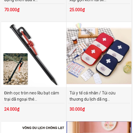
Y tế - Cứu thương
70.000₫
25.000₫
Võng - Túi ngủ - Gối
Đèn xách tay - Di động
Balo - Túi xách
Quạt - Sấy - Sưởi
Lều - Tăng - Bạt che
Dụng cụ ăn uống - đựng thực phẩm
Nồi - Bếp - Phụ kiện nấu
Phụ kiện dã ngoại
Đèn chiếu sáng và trang trí
Thuyền - ván SUP
Đinh cọc tròn neo lều bạt cắm
Túi y tế cá nhân / Túi cứu
trại dã ngoại thé...
thương du lịch dã ng...
KHOẢNG GIÁ
24.000₫
30.000₫
Dưới 50.000₫
50.000₫ - 100.000₫
100.000₫ - 200.000₫