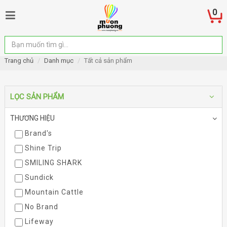
0
Trang chủ
Danh mục
Tất cả sản phẩm
LỌC SẢN PHẨM
THƯƠNG HIỆU
Brand's
Shine Trip
SMILING SHARK
Sundick
Mountain Cattle
No Brand
Lifeway