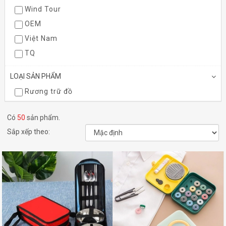
Wind Tour
OEM
Việt Nam
TQ
LOẠI SẢN PHẨM
Rương trữ đồ
Túi xách du lịch
Có
50
sản phẩm.
chén bát
Sắp xếp theo:
Hộp kim chỉ may vá
khay kệ chén bát
cọc lều
võng
Vệ sinh
Phụ kiện khác
Dụng cụ nấu nướng