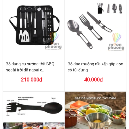
Bộ dụng cụ nướng thịt BBQ
Bộ dao muỗng nĩa xếp gấp gọn
ngoài trời dã ngoại c...
có túi đựng
210.000₫
40.000₫