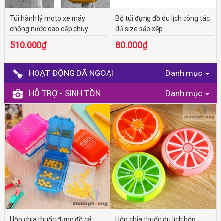
Túi hành lý moto xe máy
Bộ túi đựng đồ du lịch công tác
chống nước cao cấp chuy...
đủ size sắp xếp...
510.000₫
80.000₫
HOẠT ĐỘNG DÃ NGOẠI
Danh mục
HỖ TRỢ - SINH TỒN
Danh mục
Hộp chia thuốc đựng đồ cá
Hộp chia thuốc du lịch hộp