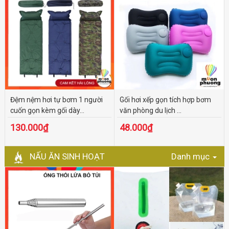
Đệm nệm hơi tự bơm 1 người
Gối hơi xếp gọn tích hợp bơm
cuốn gọn kèm gối dày...
văn phòng du lịch ...
130.000₫
48.000₫
NẤU ĂN SINH HOẠT
Danh mục