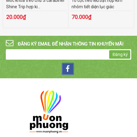
Móc khóa treo chữ S carabiner
10 cọc neo lều bạt hợp kim
Shine Trip hợp ki...
nhôm tiết diện lục giác
20.000₫
70.000₫
ĐĂNG KÝ EMAIL ĐỂ NHẬN THÔNG TIN KHUYẾN MÃI
Đăng ký