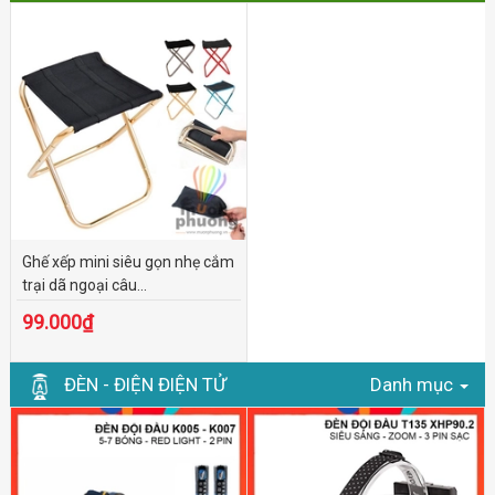
Ghế xếp mini siêu gọn nhẹ cắm
trại dã ngoại câu...
99.000₫
ĐÈN - ĐIỆN ĐIỆN TỬ
Danh mục