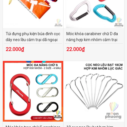
Túi đựng phụ kiện búa đinh cọc
Móc khóa carabiner chữ D đa
dây neo lều cắm trại dã ngoại
năng hợp kim nhôm cắm trại
dã ngoại
22.000₫
22.000₫