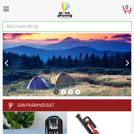
0
1
2
3
4
SẢN PHẨM NỔI BẬT