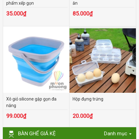
phẩm xếp gọn
ăn
35.000₫
85.000₫
Xô giỏ silicone gập gọn đa
Hộp đựng trứng
năng
99.000₫
20.000₫
BÀN GHẾ GIÁ KỆ
Danh mục