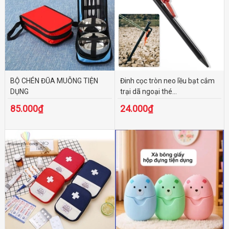
BỘ CHÉN ĐŨA MUỖNG TIỆN
Đinh cọc tròn neo lều bạt cắm
DỤNG
trại dã ngoại thé...
85.000₫
24.000₫