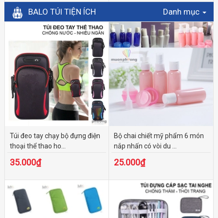
BALO TÚI TIỆN ÍCH
Danh mục
Túi đeo tay chạy bộ đựng điện
Bộ chai chiết mỹ phẩm 6 món
thoại thể thao ho...
nắp nhấn có vòi du ...
35.000₫
25.000₫