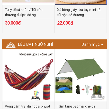
Túi y tế cá nhân / Túi cứu
Xà bông giấy rửa tay mini bỏ
thương du lịch dã ng...
túi hộp dễ thương ...
30.000₫
22.000₫
LỀU BẠT NGỦ NGHỈ
Danh mục
Võng cắm trại dã ngoại phượt
Tấm tăng bạt mái che dã