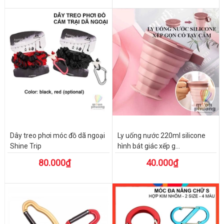
Dây treo phơi móc đồ dã ngoại
Ly uống nước 220ml silicone
Shine Trip
hình bát giác xếp g...
80.000₫
40.000₫