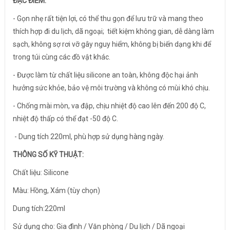
ĐẶC ĐIỂM:
- Gọn nhẹ rất tiện lợi, có thể thu gọn để lưu trữ và mang theo
thích hợp đi du lịch, dã ngoại; tiết kiệm không gian, dễ dàng làm
sạch, không sợ rơi vỡ gây nguy hiểm, không bị biến dạng khi để
trong túi cùng các đồ vật khác.
- Được làm từ chất liệu silicone an toàn, không độc hại ảnh
hưởng sức khỏe, bảo vệ môi trường và không có mùi khó chịu.
- Chống mài mòn, va đập, chịu nhiệt độ cao lên đến 200 độ C,
nhiệt độ thấp có thể đạt -50 độ C.
- Dung tích 220ml, phù hợp sử dụng hàng ngày.
THÔNG SỐ KỸ THUẬT:
Chất liệu: Silicone
Màu: Hồng, Xám (tùy chọn)
Dung tích:220ml
Sử dụng cho: Gia đình / Văn phòng / Du lịch / Dã ngoại