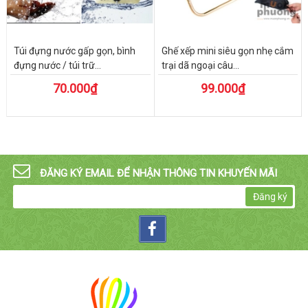
Túi đựng nước gấp gọn, bình
Ghế xếp mini siêu gọn nhẹ cắm
đựng nước / túi trữ...
trại dã ngoại câu...
70.000₫
99.000₫
ĐĂNG KÝ EMAIL ĐỂ NHẬN THÔNG TIN KHUYẾN MÃI
Đăng ký