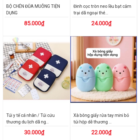
BỘ CHÉN ĐŨA MUỖNG TIỆN
Đinh cọc tròn neo lều bạt cắm
DỤNG
trại dã ngoại thé...
85.000₫
24.000₫
Túi y tế cá nhân / Túi cứu
Xà bông giấy rửa tay mini bỏ
thương du lịch dã ng...
túi hộp dễ thương ...
30.000₫
22.000₫